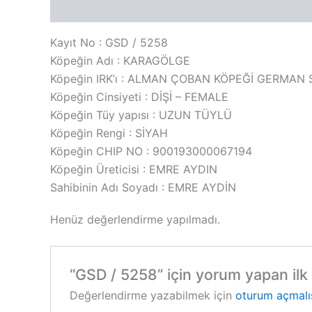
Açıklama
Değerlendirmeler (0)
Kayıt No : GSD / 5258
Köpeğin Adı : KARAGÖLGE
Köpeğin IRK’ı : ALMAN ÇOBAN KÖPEĞİ GERMA
Köpeğin Cinsiyeti : DİŞİ – FEMALE
Köpeğin Tüy yapısı : UZUN TÜYLÜ
Köpeğin Rengi : SİYAH
Köpeğin CHIP NO : 900193000067194
Köpeğin Üreticisi : EMRE AYDIN
Sahibinin Adı Soyadı : EMRE AYDİN
Henüz değerlendirme yapılmadı.
“GSD / 5258” için yorum yapan ilk k
Değerlendirme yazabilmek için
oturum açmalı