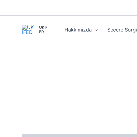
İçeriğe
atla
UKIF
Hakkımızda
Secere Sorg
ED