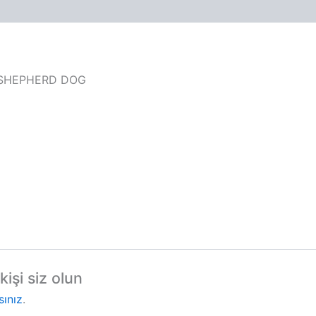
N SHEPHERD DOG
işi siz olun
sınız
.