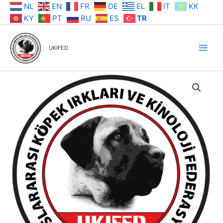
İçeriğe
NL
EN
FR
DE
EL
IT
KK
atla
KY
PT
RU
ES
TR
UKIFED