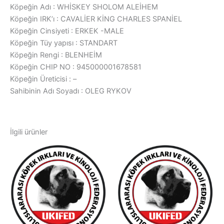
Köpeğin Adı : WHİSKEY SHOLOM ALEİHEM
Köpeğin IRK’ı : CAVALİER KİNG CHARLES SPANİEL
Köpeğin Cinsiyeti : ERKEK -MALE
Köpeğin Tüy yapısı : STANDART
Köpeğin Rengi : BLENHEİM
Köpeğin CHIP NO : 945000001678581
Köpeğin Üreticisi : –
Sahibinin Adı Soyadı : OLEG RYKOV
İlgili ürünler