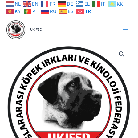
İçeriğe
NL
EN
FR
DE
EL
IT
KK
atla
KY
PT
RU
ES
TR
UKIFED