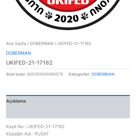
Ana Sayfa
/
DOBERMAN
/ UKIFED-21-17182
DOBERMAN
UKIFED-21-17182
Stok kodu:
900193000066579
Kategoriler:
DOBERMAN
Açıklama
Değerlendirmeler (0)
Kayıt No : UKIFED-21-17182
Köpeğin Adı : PUSAT