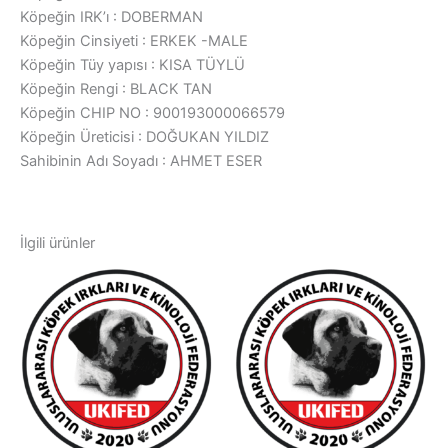
Köpeğin IRK’ı : DOBERMAN
Köpeğin Cinsiyeti : ERKEK -MALE
Köpeğin Tüy yapısı : KISA TÜYLÜ
Köpeğin Rengi : BLACK TAN
Köpeğin CHIP NO : 900193000066579
Köpeğin Üreticisi : DOĞUKAN YILDIZ
Sahibinin Adı Soyadı : AHMET ESER
İlgili ürünler