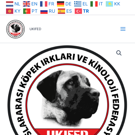
İçeriğe
NL
EN
FR
DE
EL
IT
KK
atla
KY
PT
RU
ES
TR
UKIFED