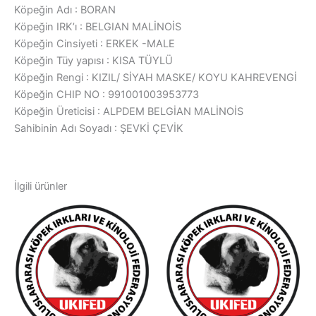
Köpeğin Adı : BORAN
Köpeğin IRK’ı : BELGIAN MALİNOİS
Köpeğin Cinsiyeti : ERKEK -MALE
Köpeğin Tüy yapısı : KISA TÜYLÜ
Köpeğin Rengi : KIZIL/ SİYAH MASKE/ KOYU KAHREVENGİ
Köpeğin CHIP NO : 991001003953773
Köpeğin Üreticisi : ALPDEM BELGİAN MALİNOİS
Sahibinin Adı Soyadı : ŞEVKİ ÇEVİK
İlgili ürünler