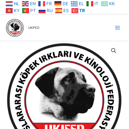
İçeriğe
NL
EN
FR
DE
EL
IT
KK
atla
KY
PT
RU
ES
TR
UKIFED