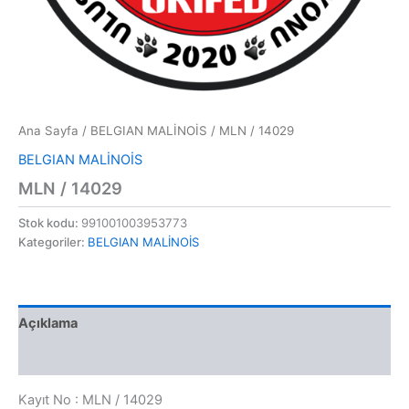
Ana Sayfa
/
BELGIAN MALİNOİS
/ MLN / 14029
BELGIAN MALİNOİS
MLN / 14029
Stok kodu:
991001003953773
Kategoriler:
BELGIAN MALİNOİS
Açıklama
Değerlendirmeler (0)
Kayıt No : MLN / 14029