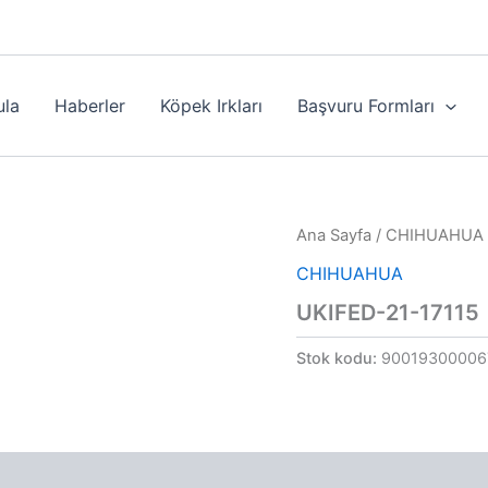
ula
Haberler
Köpek Irkları
Başvuru Formları
Ana Sayfa
/
CHIHUAHUA
CHIHUAHUA
UKIFED-21-17115
Stok kodu:
90019300006