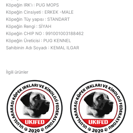
Köpeğin IRK’ı : PUG MOPS
Köpeğin Cinsiyeti : ERKEK -MALE
Köpeğin Tüy yapısı : STANDART
Köpeğin Rengi : SİYAH
Köpeğin CHIP NO : 991001003188462
Köpeğin Üreticisi : PUG KENNEL
Sahibinin Adı Soyadı : KEMAL ILGAR
İlgili ürünler