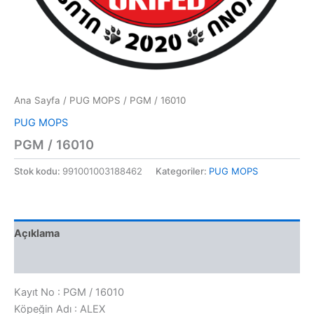
Ana Sayfa
/
PUG MOPS
/ PGM / 16010
PUG MOPS
PGM / 16010
Stok kodu:
991001003188462
Kategoriler:
PUG MOPS
Açıklama
Değerlendirmeler (0)
Kayıt No : PGM / 16010
Köpeğin Adı : ALEX