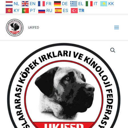
İçeriğe
NL
EN
FR
DE
EL
IT
KK
atla
KY
PT
RU
ES
TR
UKIFED