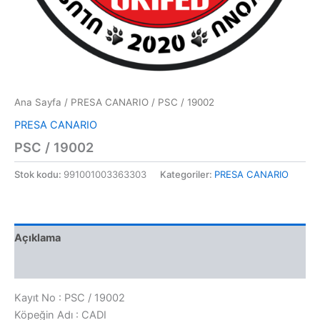
Ana Sayfa
/
PRESA CANARIO
/ PSC / 19002
PRESA CANARIO
PSC / 19002
Stok kodu:
991001003363303
Kategoriler:
PRESA CANARIO
Açıklama
Değerlendirmeler (0)
Kayıt No : PSC / 19002
Köpeğin Adı : CADI