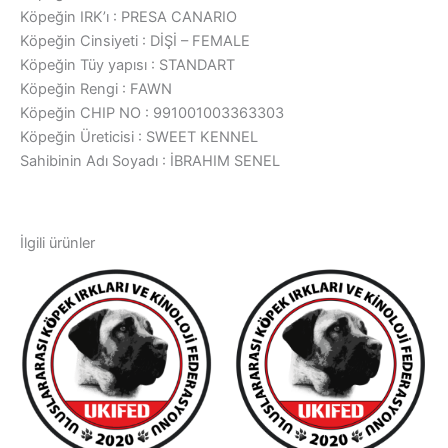
Köpeğin IRK’ı : PRESA CANARIO
Köpeğin Cinsiyeti : DİŞİ – FEMALE
Köpeğin Tüy yapısı : STANDART
Köpeğin Rengi : FAWN
Köpeğin CHIP NO : 991001003363303
Köpeğin Üreticisi : SWEET KENNEL
Sahibinin Adı Soyadı : İBRAHIM SENEL
İlgili ürünler