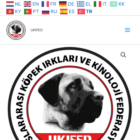
İçeriğe
NL
EN
FR
DE
EL
IT
KK
atla
KY
PT
RU
ES
TR
UKIFED