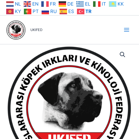
İçeriğe
NL
EN
FR
DE
EL
IT
KK
atla
KY
PT
RU
ES
TR
UKIFED