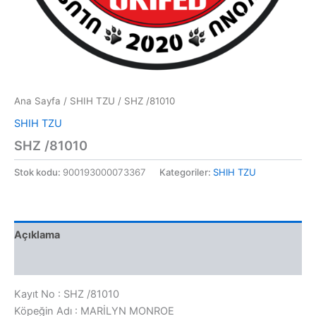
Ana Sayfa
/
SHIH TZU
/ SHZ /81010
SHIH TZU
SHZ /81010
Stok kodu:
900193000073367
Kategoriler:
SHIH TZU
Açıklama
Değerlendirmeler (0)
Kayıt No : SHZ /81010
Köpeğin Adı : MARİLYN MONROE