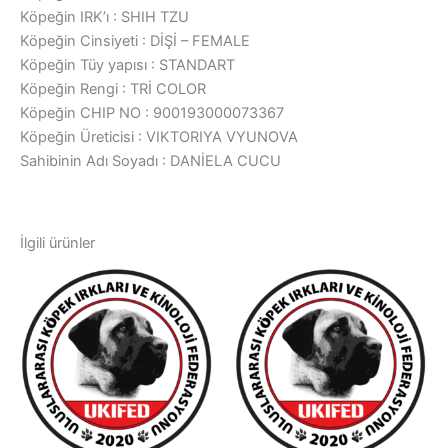
Köpeğin IRK’ı : SHIH TZU
Köpeğin Cinsiyeti : DİŞİ – FEMALE
Köpeğin Tüy yapısı : STANDART
Köpeğin Rengi : TRİ COLOR
Köpeğin CHIP NO : 900193000073367
Köpeğin Üreticisi : VIKTORIYA VYUNOVA
Sahibinin Adı Soyadı : DANİELA CUCU
İlgili ürünler