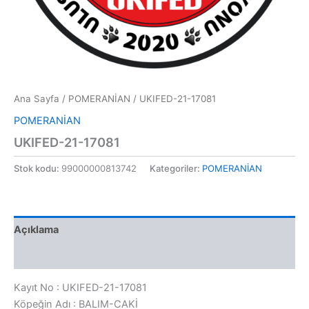
Ana Sayfa
/
POMERANİAN
/ UKIFED-21-17081
POMERANİAN
UKIFED-21-17081
Stok kodu:
99000000813742
Kategoriler:
POMERANİAN
Açıklama
Değerlendirmeler (0)
Kayıt No : UKIFED-21-17081
Köpeğin Adı : BALIM-CAKİ