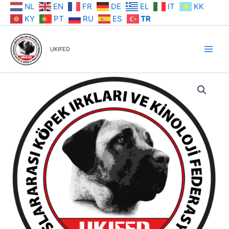
İçeriğe
NL
EN
FR
DE
EL
IT
KK
atla
KY
PT
RU
ES
TR
UKIFED