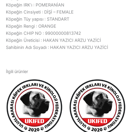
Köpeğin IRK’ı : POMERANİAN
Köpeğin Cinsiyeti : DİŞİ – FEMALE
Köpeğin Tüy yapısı : STANDART
Köpeğin Rengi : ORANGE
Köpeğin CHIP NO : 99000000813742
Köpeğin Üreticisi : HAKAN YAZICI ARZU YAZİCİ
Sahibinin Adı Soyadı : HAKAN YAZICI ARZU YAZİCİ
İlgili ürünler