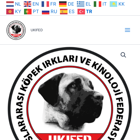
İçeriğe
NL
EN
FR
DE
EL
IT
KK
atla
KY
PT
RU
ES
TR
UKIFED