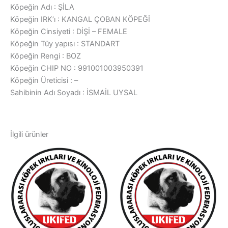
Köpeğin Adı : ŞİLA
Köpeğin IRK’ı : KANGAL ÇOBAN KÖPEĞİ
Köpeğin Cinsiyeti : DİŞİ – FEMALE
Köpeğin Tüy yapısı : STANDART
Köpeğin Rengi : BOZ
Köpeğin CHIP NO : 991001003950391
Köpeğin Üreticisi : –
Sahibinin Adı Soyadı : İSMAİL UYSAL
İlgili ürünler