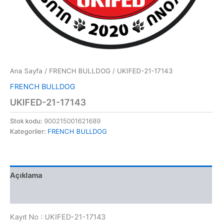
Ana Sayfa
/
FRENCH BULLDOG
/ UKIFED-21-17143
FRENCH BULLDOG
UKIFED-21-17143
Stok kodu:
900215001621689
Kategoriler:
FRENCH BULLDOG
Açıklama
Değerlendirmeler (0)
Kayıt No : UKIFED-21-17143