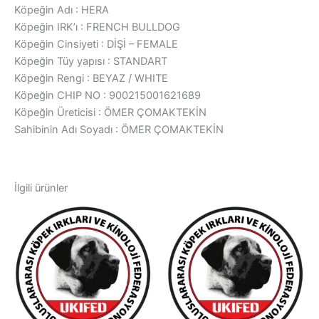
Köpeğin Adı : HERA
Köpeğin IRK’ı : FRENCH BULLDOG
Köpeğin Cinsiyeti : DİŞİ – FEMALE
Köpeğin Tüy yapısı : STANDART
Köpeğin Rengi : BEYAZ / WHITE
Köpeğin CHIP NO : 900215001621689
Köpeğin Üreticisi : ÖMER ÇOMAKTEKİN
Sahibinin Adı Soyadı : ÖMER ÇOMAKTEKİN
İlgili ürünler