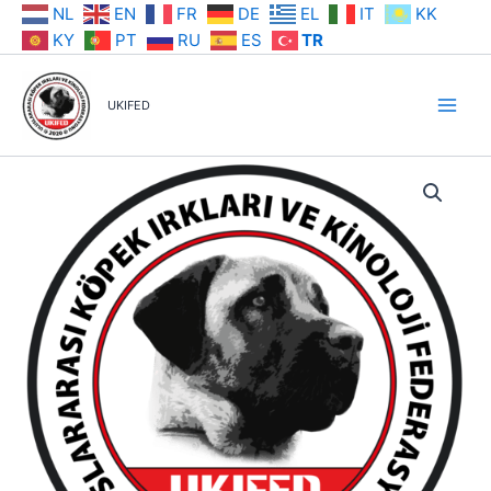
İçeriğe
NL
EN
FR
DE
EL
IT
KK
atla
KY
PT
RU
ES
TR
UKIFED