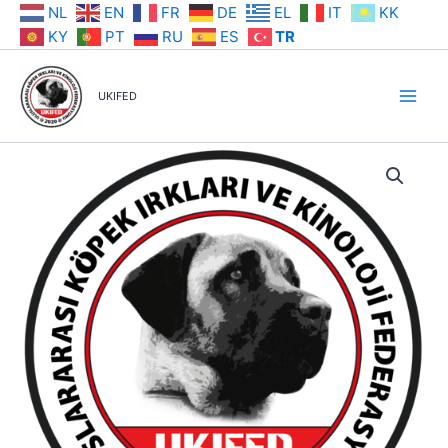
İçeriğe
NL
EN
FR
DE
EL
IT
KK
atla
KY
PT
RU
ES
TR
UKIFED