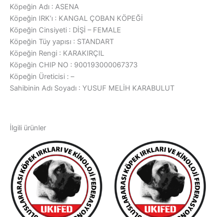
Köpeğin Adı : ASENA
Köpeğin IRK’ı : KANGAL ÇOBAN KÖPEĞİ
Köpeğin Cinsiyeti : DİŞİ – FEMALE
Köpeğin Tüy yapısı : STANDART
Köpeğin Rengi : KARAKIRÇIL
Köpeğin CHIP NO : 900193000067373
Köpeğin Üreticisi : –
Sahibinin Adı Soyadı : YUSUF MELİH KARABULUT
İlgili ürünler