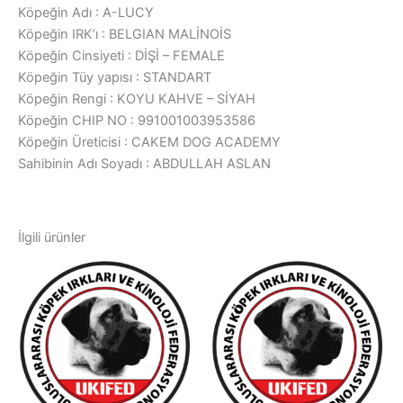
Köpeğin Adı : A-LUCY
Köpeğin IRK’ı : BELGIAN MALİNOİS
Köpeğin Cinsiyeti : DİŞİ – FEMALE
Köpeğin Tüy yapısı : STANDART
Köpeğin Rengi : KOYU KAHVE – SİYAH
Köpeğin CHIP NO : 991001003953586
Köpeğin Üreticisi : CAKEM DOG ACADEMY
Sahibinin Adı Soyadı : ABDULLAH ASLAN
İlgili ürünler