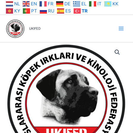
İçeriğe
NL
EN
FR
DE
EL
IT
KK
atla
KY
PT
RU
ES
TR
UKIFED