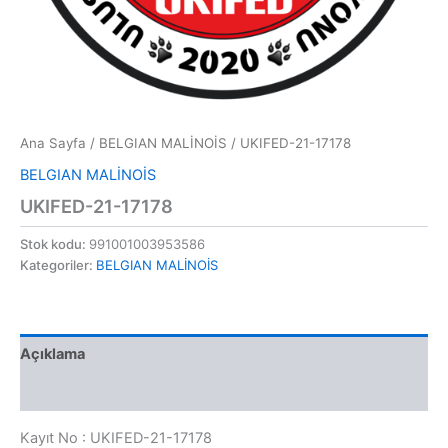
Ana Sayfa
/
BELGIAN MALİNOİS
/ UKIFED-21-17178
BELGIAN MALİNOİS
UKIFED-21-17178
Stok kodu:
991001003953586
Kategoriler:
BELGIAN MALİNOİS
Açıklama
Değerlendirmeler (0)
Kayıt No : UKIFED-21-17178