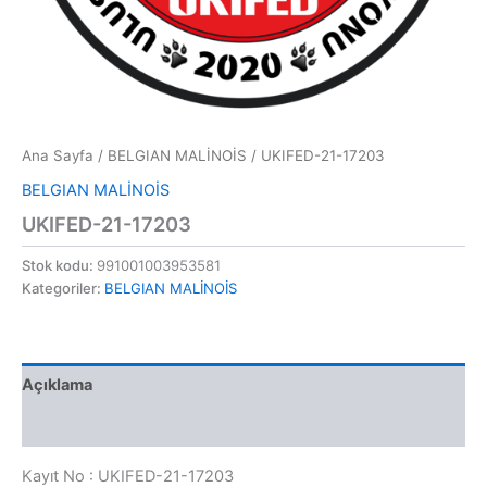
Ana Sayfa
/
BELGIAN MALİNOİS
/ UKIFED-21-17203
BELGIAN MALİNOİS
UKIFED-21-17203
Stok kodu:
991001003953581
Kategoriler:
BELGIAN MALİNOİS
Açıklama
Değerlendirmeler (0)
Kayıt No : UKIFED-21-17203