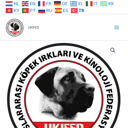
İçeriğe
NL
EN
FR
DE
EL
IT
KK
atla
KY
PT
RU
ES
TR
UKIFED