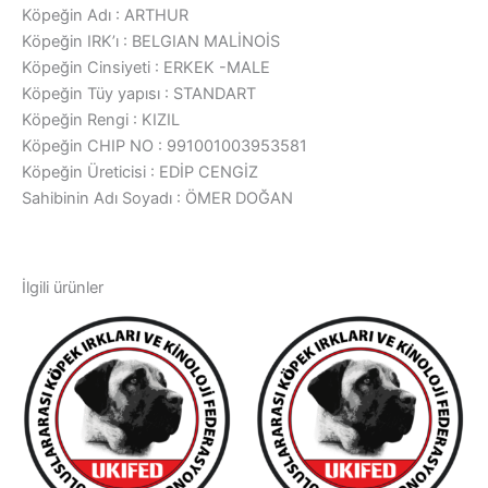
Köpeğin Adı : ARTHUR
Köpeğin IRK’ı : BELGIAN MALİNOİS
Köpeğin Cinsiyeti : ERKEK -MALE
Köpeğin Tüy yapısı : STANDART
Köpeğin Rengi : KIZIL
Köpeğin CHIP NO : 991001003953581
Köpeğin Üreticisi : EDİP CENGİZ
Sahibinin Adı Soyadı : ÖMER DOĞAN
İlgili ürünler