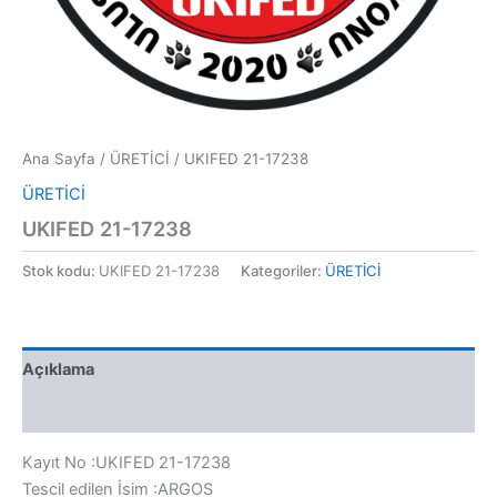
Ana Sayfa
/
ÜRETİCİ
/ UKIFED 21-17238
ÜRETİCİ
UKIFED 21-17238
Stok kodu:
UKIFED 21-17238
Kategoriler:
ÜRETİCİ
Açıklama
Değerlendirmeler (0)
Kayıt No :UKIFED 21-17238
Tescil edilen İsim :ARGOS