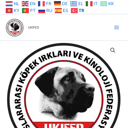
İçeriğe
NL
EN
FR
DE
EL
IT
KK
atla
KY
PT
RU
ES
TR
UKIFED