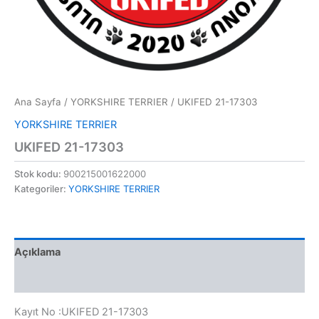
Ana Sayfa
/
YORKSHIRE TERRIER
/ UKIFED 21-17303
YORKSHIRE TERRIER
UKIFED 21-17303
Stok kodu:
900215001622000
Kategoriler:
YORKSHIRE TERRIER
Açıklama
Değerlendirmeler (0)
Kayıt No :UKIFED 21-17303