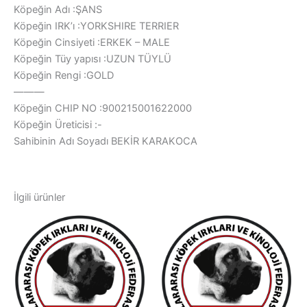
Köpeğin Adı :ŞANS
Köpeğin IRK’ı :YORKSHIRE TERRIER
Köpeğin Cinsiyeti :ERKEK – MALE
Köpeğin Tüy yapısı :UZUN TÜYLÜ
Köpeğin Rengi :GOLD
———
Köpeğin CHIP NO :900215001622000
Köpeğin Üreticisi :-
Sahibinin Adı Soyadı BEKİR KARAKOCA
İlgili ürünler