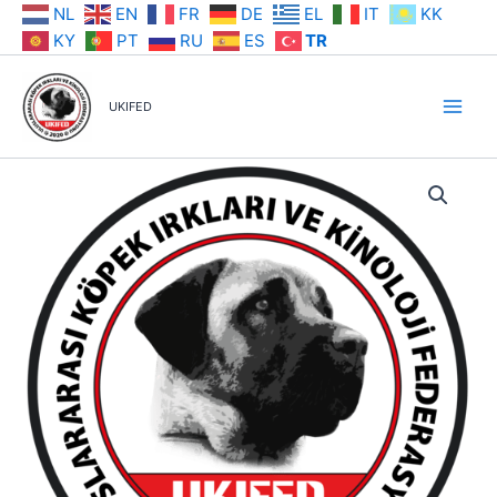
İçeriğe
NL
EN
FR
DE
EL
IT
KK
atla
KY
PT
RU
ES
TR
UKIFED