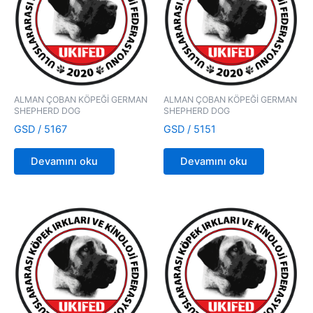
ALMAN ÇOBAN KÖPEĞİ GERMAN
ALMAN ÇOBAN KÖPEĞİ GERMAN
SHEPHERD DOG
SHEPHERD DOG
GSD / 5167
GSD / 5151
Devamını oku
Devamını oku