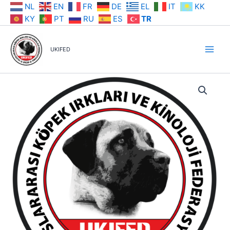
İçeriğe
NL
EN
FR
DE
EL
IT
KK
atla
KY
PT
RU
ES
TR
UKIFED