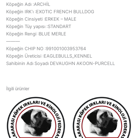
Köpeğin Adı :ARCHİL
Köpeğin IRK’ı :EXOTIC FRENCH BULLDOG
Köpeğin Cinsiyeti :ERKEK – MALE
Köpeğin Tüy yapısı :STANDART
Köpeğin Rengi :BLUE MERLE
———
Köpeğin CHIP NO :991001003953764
Köpeğin Üreticisi :EAGLEBULLS_KENNEL
Sahibinin Adı Soyadı DEVAUGHN AKOON-PURCELL
İlgili ürünler