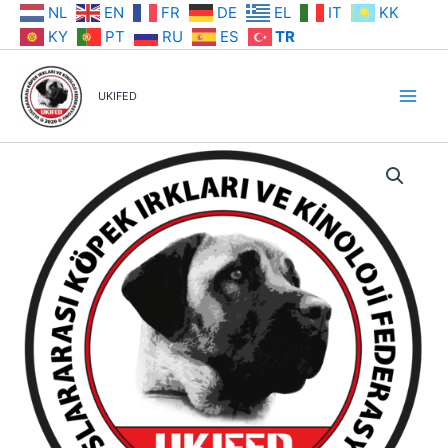
İçeriğe
NL
EN
FR
DE
EL
IT
KK
atla
KY
PT
RU
ES
TR
UKIFED