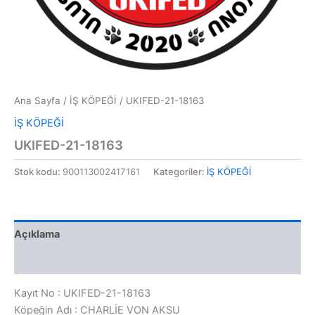
Ana Sayfa
/
İŞ KÖPEĞİ
/ UKIFED-21-18163
İŞ KÖPEĞİ
UKIFED-21-18163
Stok kodu:
900113002417161
Kategoriler:
İŞ KÖPEĞİ
Açıklama
Değerlendirmeler (0)
Kayıt No : UKIFED-21-18163
Köpeğin Adı : CHARLİE VON AKSU