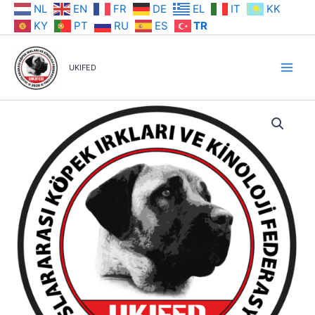
İçeriğe
NL
EN
FR
DE
EL
IT
KK
atla
KY
PT
RU
ES
TR
UKIFED