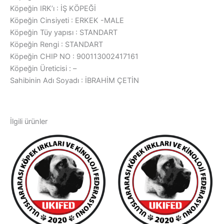
Köpeğin IRK’ı : İŞ KÖPEĞİ
Köpeğin Cinsiyeti : ERKEK -MALE
Köpeğin Tüy yapısı : STANDART
Köpeğin Rengi : STANDART
Köpeğin CHIP NO : 900113002417161
Köpeğin Üreticisi : –
Sahibinin Adı Soyadı : İBRAHİM ÇETİN
İlgili ürünler