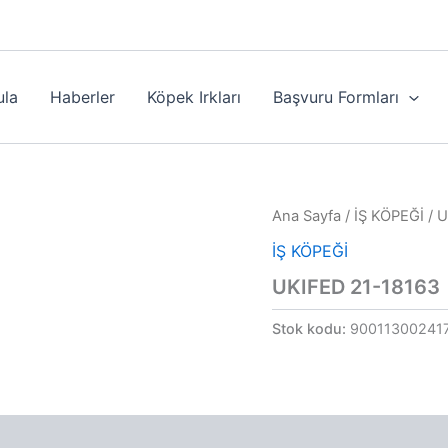
ula
Haberler
Köpek Irkları
Başvuru Formları
Ana Sayfa
/
İŞ KÖPEĞİ
/ U
İŞ KÖPEĞİ
UKIFED 21-18163
Stok kodu:
90011300241