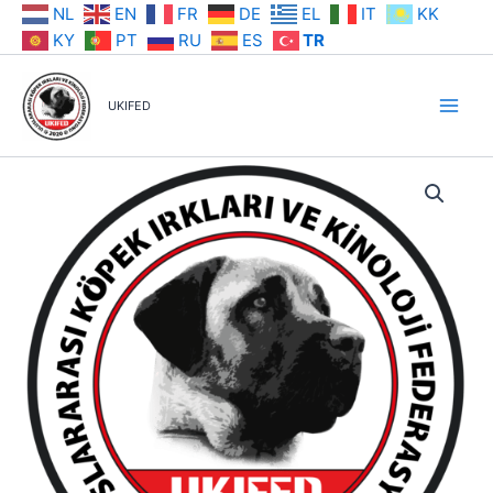
İçeriğe
NL
EN
FR
DE
EL
IT
KK
atla
KY
PT
RU
ES
TR
UKIFED