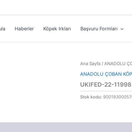
ula
Haberler
Köpek Irkları
Başvuru Formları
Ana Sayfa
/
ANADOLU ÇO
ANADOLU ÇOBAN KÖP
UKIFED-22-11998
Stok kodu:
90019300057