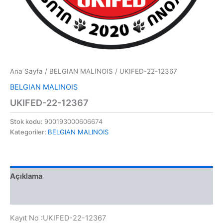
Ana Sayfa
/
BELGIAN MALINOIS
/ UKIFED-22-12367
BELGIAN MALINOIS
UKIFED-22-12367
Stok kodu:
900193000606674
Kategoriler:
BELGIAN MALINOIS
Açıklama
Değerlendirmeler (0)
Kayıt No :UKIFED-22-12367