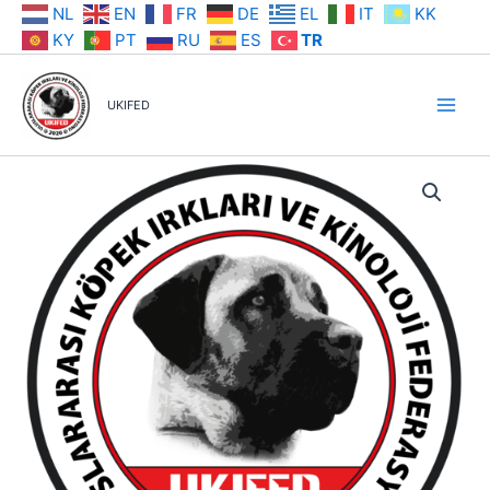
İçeriğe
NL
EN
FR
DE
EL
IT
KK
atla
KY
PT
RU
ES
TR
UKIFED