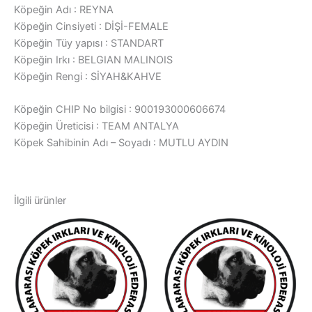
Köpeğin Adı : REYNA
Köpeğin Cinsiyeti : DİŞİ-FEMALE
Köpeğin Tüy yapısı : STANDART
Köpeğin Irkı : BELGIAN MALINOIS
Köpeğin Rengi : SİYAH&KAHVE
Köpeğin CHIP No bilgisi : 900193000606674
Köpeğin Üreticisi : TEAM ANTALYA
Köpek Sahibinin Adı – Soyadı : MUTLU AYDIN
İlgili ürünler