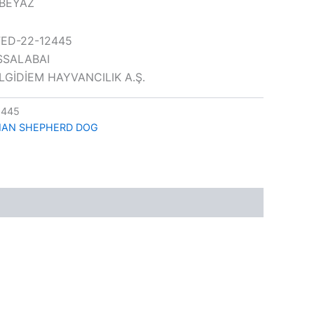
&BEYAZ
FED-22-12445
ASSALABAI
BİLGİDİEM HAYVANCILIK A.Ş.
2445
IAN SHEPHERD DOG