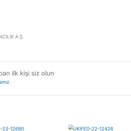
NCILIK A.Ş.
n ilk kişi siz olun
sınız
.