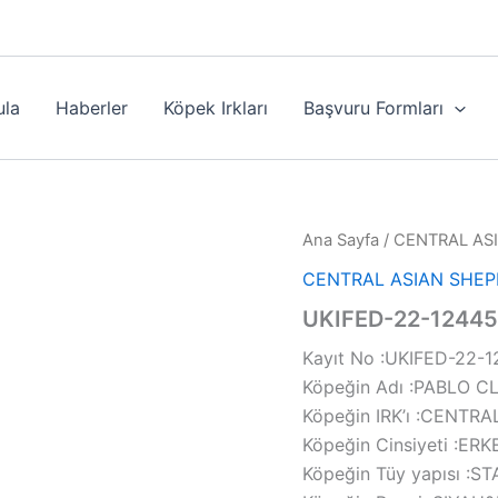
ula
Haberler
Köpek Irkları
Başvuru Formları
Ana Sayfa
/
CENTRAL AS
CENTRAL ASIAN SHE
UKIFED-22-12445
Kayıt No :UKIFED-22-
Köpeğin Adı :PABLO 
Köpeğin IRK’ı :CENT
Köpeğin Cinsiyeti :ER
Köpeğin Tüy yapısı :