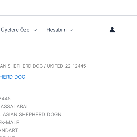
Üyelere Özel
Hesabım
IAN SHEPHERD DOG
/ UKIFED-22-12445
PHERD DOG
12445
CLASSALABAI
RAL ASIAN SHEPHERD DOGN
KEK-MALE
STANDART