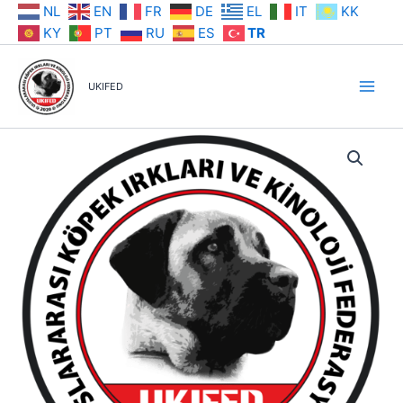
İçeriğe
NL
EN
FR
DE
EL
IT
KK
atla
KY
PT
RU
ES
TR
UKIFED