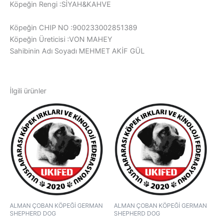
Köpeğin Rengi :SİYAH&KAHVE
Köpeğin CHIP NO :900233002851389
Köpeğin Üreticisi :VON MAHEY
Sahibinin Adı Soyadı MEHMET AKİF GÜL
İlgili ürünler
ALMAN ÇOBAN KÖPEĞİ GERMAN
ALMAN ÇOBAN KÖPEĞİ GERMAN
SHEPHERD DOG
SHEPHERD DOG