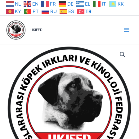
İçeriğe
NL
EN
FR
DE
EL
IT
KK
atla
KY
PT
RU
ES
TR
UKIFED