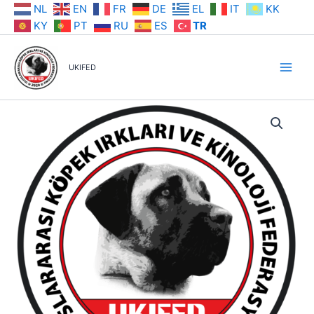
İçeriğe
NL
EN
FR
DE
EL
IT
KK
atla
KY
PT
RU
ES
TR
UKIFED