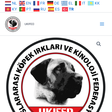
İçeriğe
NL
EN
FR
DE
EL
IT
KK
atla
KY
PT
RU
ES
TR
UKIFED