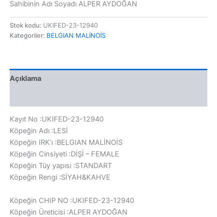
Sahibinin Adı Soyadı ALPER AYDOĞAN
Stok kodu:
UKIFED-23-12940
Kategoriler:
BELGIAN MALİNOİS
Açıklama
Değerlendirmeler (0)
Kayıt No :UKIFED-23-12940
Köpeğin Adı :LESİ
Köpeğin IRK’ı :BELGIAN MALİNOİS
Köpeğin Cinsiyeti :DİŞİ – FEMALE
Köpeğin Tüy yapısı :STANDART
Köpeğin Rengi :SİYAH&KAHVE
Köpeğin CHIP NO :UKIFED-23-12940
Köpeğin Üreticisi :ALPER AYDOĞAN