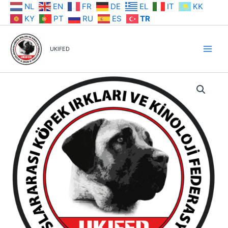
İçeriğe
NL
EN
FR
DE
EL
IT
KK
atla
KY
PT
RU
ES
TR
UKIFED