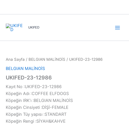
İçeriğe
atla
UKIFED
Ana Sayfa
/
BELGIAN MALİNOİS
/ UKIFED-23-12986
BELGIAN MALİNOİS
UKIFED-23-12986
Kayıt No :UKIFED-23-12986
Köpeğin Adı :COFFEE ELFDOGS
Köpeğin IRK’ı :BELGIAN MALİNOİS
Köpeğin Cinsiyeti :DİŞİ-FEMALE
Köpeğin Tüy yapısı :STANDART
Köpeğin Rengi :SİYAH&KAHVE