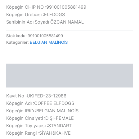
Köpeğin CHIP NO :991001005881499
Köpeğin Üreticisi :ELFDOGS
Sahibinin Adı Soyadı ÖZCAN NAMAL
Stok kodu:
991001005881499
Kategoriler:
BELGIAN MALİNOİS
Açıklama
Değerlendirmeler (0)
Kayıt No :UKIFED-23-12986
Köpeğin Adı :COFFEE ELFDOGS
Köpeğin IRK’ı :BELGIAN MALİNOİS
Köpeğin Cinsiyeti :DİŞİ-FEMALE
Köpeğin Tüy yapısı :STANDART
Köpeğin Rengi :SİYAH&KAHVE