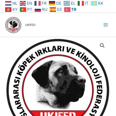
İçeriğe
NL
EN
FR
DE
EL
IT
KK
atla
KY
PT
RU
ES
TR
UKIFED