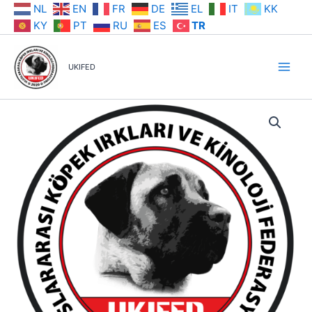
İçeriğe
NL
EN
FR
DE
EL
IT
KK
atla
KY
PT
RU
ES
TR
UKIFED