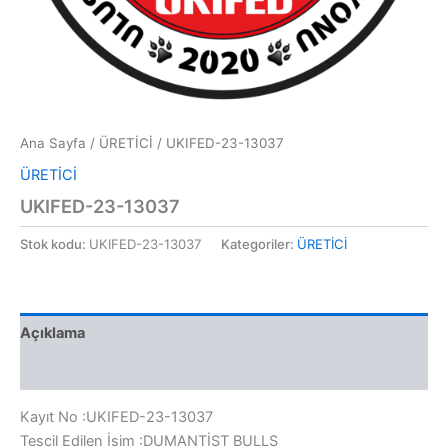
Ana Sayfa
/
ÜRETİCİ
/ UKIFED-23-13037
ÜRETİCİ
UKIFED-23-13037
Stok kodu:
UKIFED-23-13037
Kategoriler:
ÜRETİCİ
Açıklama
Değerlendirmeler (0)
Kayıt No :UKIFED-23-13037
Tescil Edilen İsim :DUMANTİST BULLS