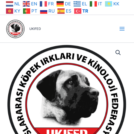
İçeriğe
NL
EN
FR
DE
EL
IT
KK
atla
KY
PT
RU
ES
TR
UKIFED