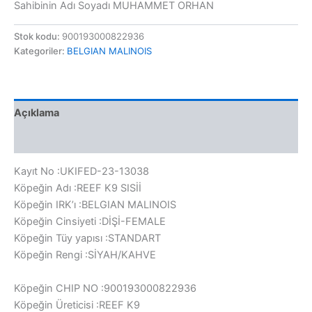
Sahibinin Adı Soyadı MUHAMMET ORHAN
Stok kodu:
900193000822936
Kategoriler:
BELGIAN MALINOIS
Açıklama
Değerlendirmeler (0)
Kayıt No :UKIFED-23-13038
Köpeğin Adı :REEF K9 SISİİ
Köpeğin IRK’ı :BELGIAN MALINOIS
Köpeğin Cinsiyeti :DİŞİ-FEMALE
Köpeğin Tüy yapısı :STANDART
Köpeğin Rengi :SİYAH/KAHVE
Köpeğin CHIP NO :900193000822936
Köpeğin Üreticisi :REEF K9