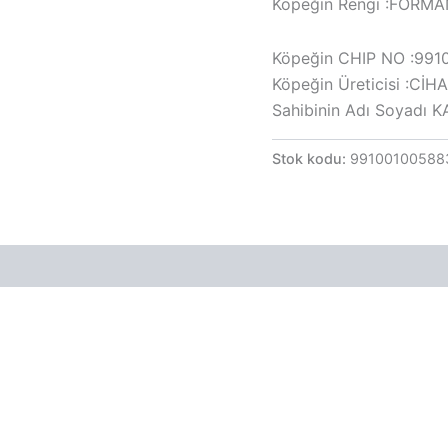
Köpeğin Rengi :FORM
Köpeğin CHIP NO :99
Köpeğin Üreticisi :Cİ
Sahibinin Adı Soyadı
Stok kodu:
99100100588