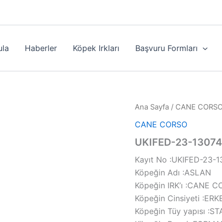
ula
Haberler
Köpek Irkları
Başvuru Formları
Ana Sayfa
/
CANE CORS
CANE CORSO
UKIFED-23-13074
Kayıt No :UKIFED-23-1
Köpeğin Adı :ASLAN
Köpeğin IRK’ı :CANE 
Köpeğin Cinsiyeti :ER
Köpeğin Tüy yapısı :