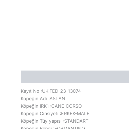
Açıklama
Değerlendirmeler (0)
Kayıt No :UKIFED-23-13074
Köpeğin Adı :ASLAN
Köpeğin IRK’ı :CANE CORSO
Köpeğin Cinsiyeti :ERKEK-MALE
Köpeğin Tüy yapısı :STANDART
Köpeğin Rengi :FORMANTINO