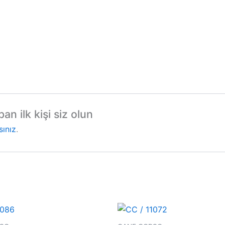
n ilk kişi siz olun
sınız
.