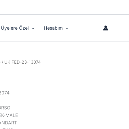
Üyelere Özel
Hesabım
O
/ UKIFED-23-13074
3074
CORSO
KEK-MALE
STANDART