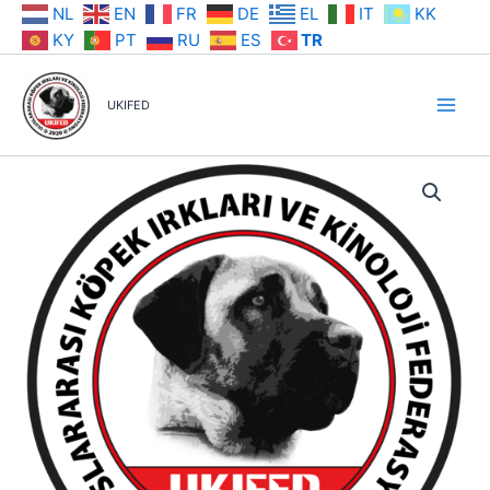
İçeriğe
NL
EN
FR
DE
EL
IT
KK
atla
KY
PT
RU
ES
TR
UKIFED