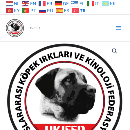
İçeriğe
NL
EN
FR
DE
EL
IT
KK
atla
KY
PT
RU
ES
TR
UKIFED