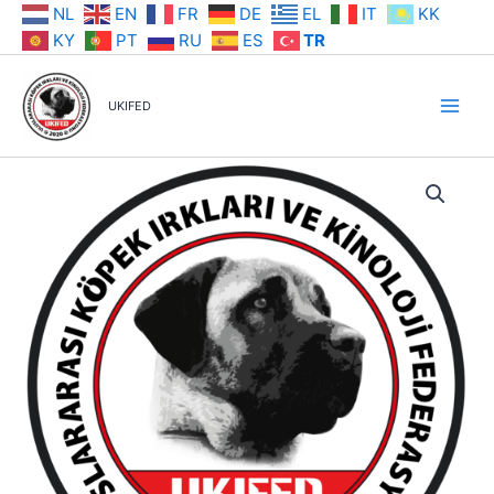
İçeriğe
NL
EN
FR
DE
EL
IT
KK
atla
KY
PT
RU
ES
TR
UKIFED