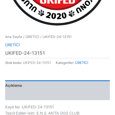
Ana Sayfa
/
ÜRETİCİ
/ UKIFED-24-13151
ÜRETİCİ
UKIFED-24-13151
Stok kodu:
UKIFED-24-13151
Kategoriler:
ÜRETİCİ
Açıklama
Değerlendirmeler (0)
Kayıt No :UKIFED-24-13151
Tescil Edilen İsim :E.N.S. AKİTA DOG CLUB