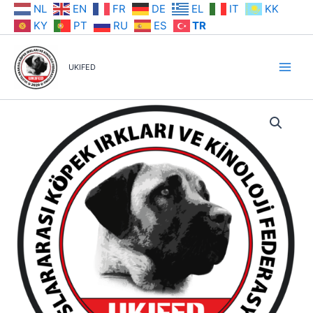
İçeriğe
NL
EN
FR
DE
EL
IT
KK
atla
KY
PT
RU
ES
TR
UKIFED