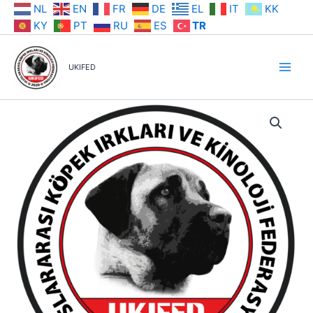
İçeriğe
NL
EN
FR
DE
EL
IT
KK
atla
KY
PT
RU
ES
TR
UKIFED