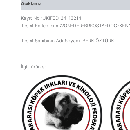
Açıklama
Değerlendirmeler (0)
Kayıt No :UKIFED-24-13214
Tescil Edilen İsim :VON-DER-BRKOSTA-DOG-KEN
Tescil Sahibinin Adı Soyadı :BERK ÖZTÜRK
İlgili ürünler