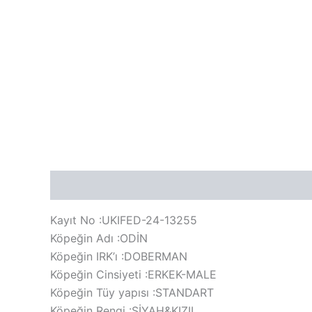
Açıklama
Değerlendirmeler (0)
Kayıt No :UKIFED-24-13255
Köpeğin Adı :ODİN
Köpeğin IRK’ı :DOBERMAN
Köpeğin Cinsiyeti :ERKEK-MALE
Köpeğin Tüy yapısı :STANDART
Köpeğin Rengi :SİYAH&KIZIL