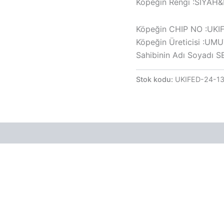
Köpeğin Rengi :SİYAH&
Köpeğin CHIP NO :UKI
Köpeğin Üreticisi :U
Sahibinin Adı Soyadı
Stok kodu:
UKIFED-24-1