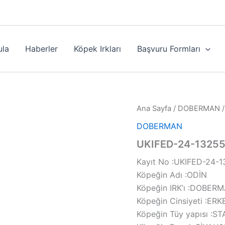
ula
Haberler
Köpek Irkları
Başvuru Formları
Ana Sayfa
/
DOBERMAN
/
DOBERMAN
UKIFED-24-1325
Kayıt No :UKIFED-24-
Köpeğin Adı :ODİN
Köpeğin IRK’ı :DOBER
Köpeğin Cinsiyeti :ER
Köpeğin Tüy yapısı :