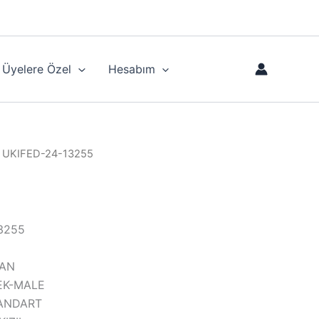
Üyelere Özel
Hesabım
 UKIFED-24-13255
5
13255
MAN
KEK-MALE
STANDART