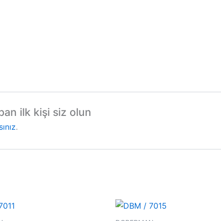
n ilk kişi siz olun
sınız
.