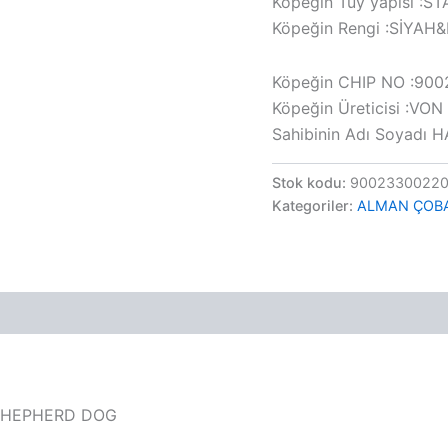
Köpeğin Tüy yapısı :
Köpeğin Rengi :SİYAH
Köpeğin CHIP NO :90
Köpeğin Üreticisi :V
Sahibinin Adı Soyadı 
Stok kodu:
90023300220
Kategoriler:
ALMAN ÇOB
 SHEPHERD DOG