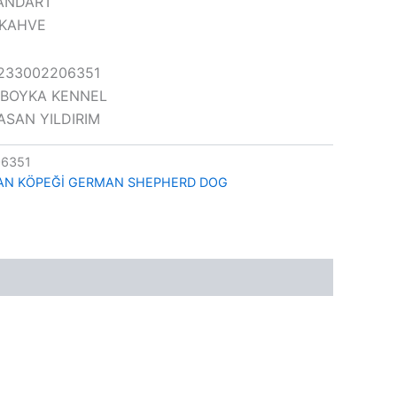
STANDART
&KAHVE
0233002206351
ON BOYKA KENNEL
HASAN YILDIRIM
6351
AN KÖPEĞİ GERMAN SHEPHERD DOG