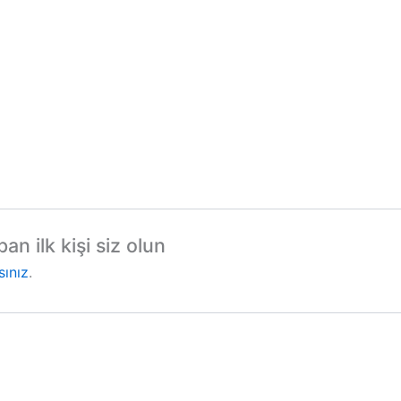
n ilk kişi siz olun
sınız
.