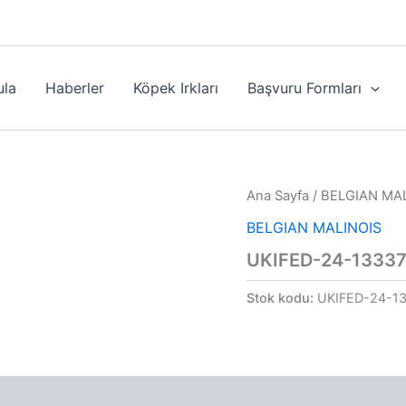
ula
Haberler
Köpek Irkları
Başvuru Formları
Ana Sayfa
/
BELGIAN MA
BELGIAN MALINOIS
UKIFED-24-1333
Stok kodu:
UKIFED-24-1