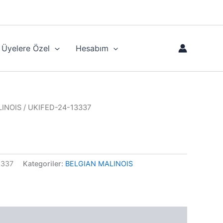
Üyelere Özel
Hesabım
LINOIS
/ UKIFED-24-13337
7
3337
Kategoriler:
BELGIAN MALINOIS