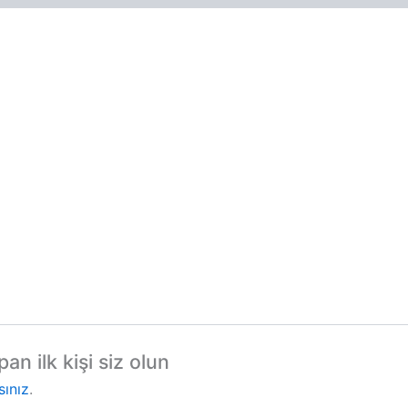
n ilk kişi siz olun
sınız
.