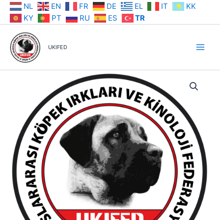
İçeriğe
NL
EN
FR
DE
EL
IT
KK
atla
KY
PT
RU
ES
TR
UKIFED