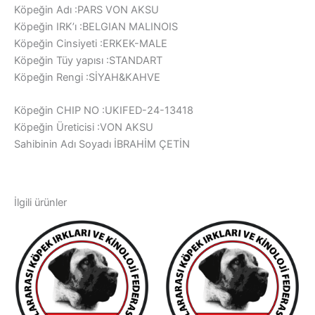
Köpeğin Adı :PARS VON AKSU
Köpeğin IRK’ı :BELGIAN MALINOIS
Köpeğin Cinsiyeti :ERKEK-MALE
Köpeğin Tüy yapısı :STANDART
Köpeğin Rengi :SİYAH&KAHVE
Köpeğin CHIP NO :UKIFED-24-13418
Köpeğin Üreticisi :VON AKSU
Sahibinin Adı Soyadı İBRAHİM ÇETİN
İlgili ürünler