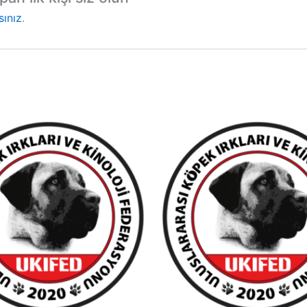
sınız
.