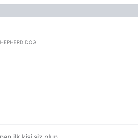
 SHEPHERD DOG
n ilk kişi siz olun