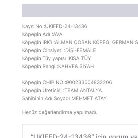
Açıklama
Değerlendirmeler (0)
Kayıt No :UKIFED-24-13436
Köpeğin Adı :AVA
Köpeğin IRK’ı :ALMAN ÇOBAN KÖPEĞİ GERMAN
Köpeğin Cinsiyeti :DİŞİ-FEMALE
Köpeğin Tüy yapısı :KISA TÜY
Köpeğin Rengi :KAHVE& SİYAH
Köpeğin CHIP NO :900233004832206
Köpeğin Üreticisi :TEAM ANTALYA
Sahibinin Adı Soyadı MEHMET ATAY
Henüz değerlendirme yapılmadı.
“UKIFED-24-13436” için yorum yapa