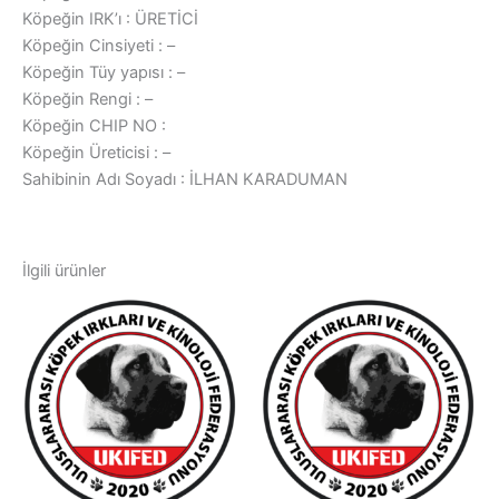
Köpeğin IRK’ı : ÜRETİCİ
Köpeğin Cinsiyeti : –
Köpeğin Tüy yapısı : –
Köpeğin Rengi : –
Köpeğin CHIP NO :
Köpeğin Üreticisi : –
Sahibinin Adı Soyadı : İLHAN KARADUMAN
İlgili ürünler