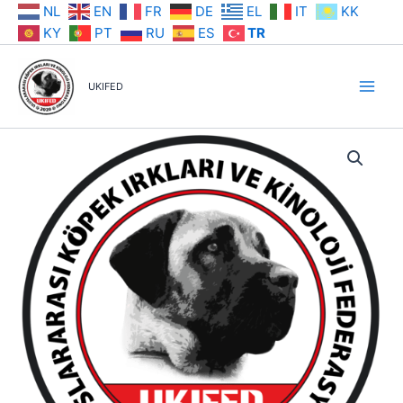
İçeriğe
NL
EN
FR
DE
EL
IT
KK
atla
KY
PT
RU
ES
TR
UKIFED