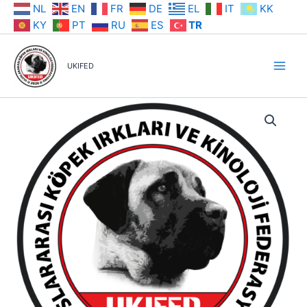
İçeriğe
NL
EN
FR
DE
EL
IT
KK
atla
KY
PT
RU
ES
TR
UKIFED