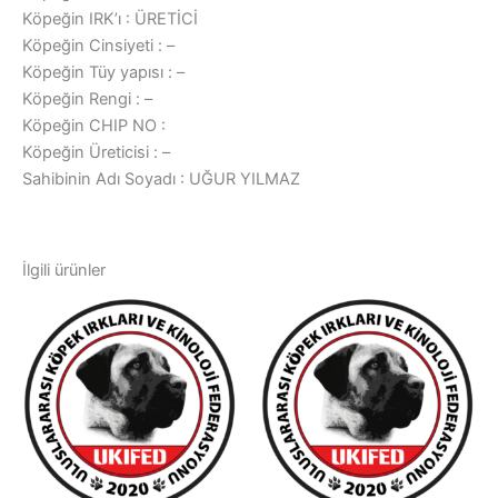
Köpeğin IRK’ı : ÜRETİCİ
Köpeğin Cinsiyeti : –
Köpeğin Tüy yapısı : –
Köpeğin Rengi : –
Köpeğin CHIP NO :
Köpeğin Üreticisi : –
Sahibinin Adı Soyadı : UĞUR YILMAZ
İlgili ürünler