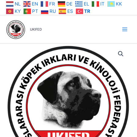
İçeriğe
NL
EN
FR
DE
EL
IT
KK
atla
KY
PT
RU
ES
TR
UKIFED