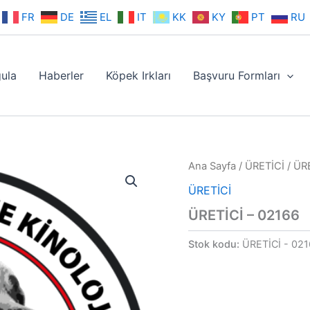
FR
DE
EL
IT
KK
KY
PT
RU
ula
Haberler
Köpek Irkları
Başvuru Formları
Ana Sayfa
/
ÜRETİCİ
/ ÜR
ÜRETİCİ
ÜRETİCİ – 02166
Stok kodu:
ÜRETİCİ - 02