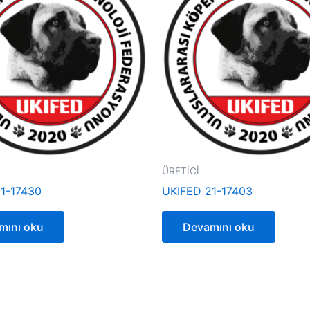
ÜRETİCİ
1-17430
UKIFED 21-17403
mını oku
Devamını oku