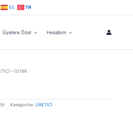
ES
TR
Üyelere Özel
Hesabım
ETİCİ – 02166
166
Kategoriler:
ÜRETİCİ